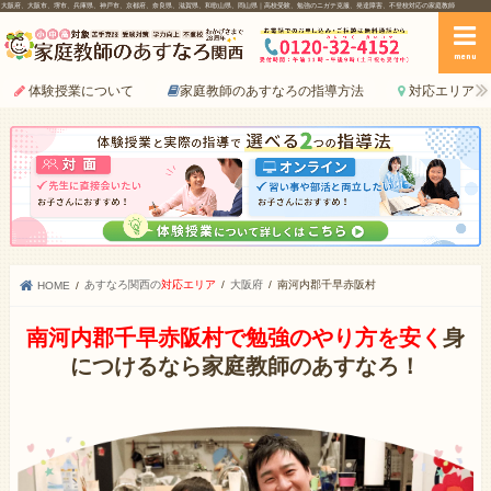
大阪府、大阪市、堺市、兵庫県、神戸市、京都府、奈良県、滋賀県、和歌山県、岡山県｜高校受験、勉強のニガテ克服、発達障害、不登校対応の家庭教師
menu
体験授業について
家庭教師のあすなろの指導方法
対応エリア
あすなろ関西の
対応エリア
大阪府
南河内郡千早赤阪村
HOME
南河内郡千早赤阪村で勉強のやり方を安く
身
につけるなら家庭教師のあすなろ！