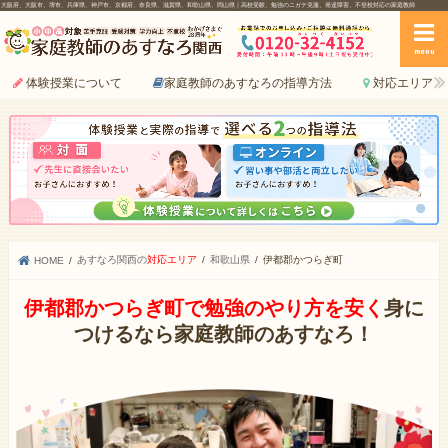
大阪府、大阪市、堺市、兵庫県、神戸市、京都府、奈良県、滋賀県、和歌山県、岡山県｜高校受験、勉強のニガテ克服、発達障害、不登校対応の家庭教師
menu
体験授業について
家庭教師のあすなろの指導方法
対応エリア
あすなろ関西の
対応エリア
和歌山県
伊都郡かつらぎ町
HOME
伊都郡かつらぎ町で勉強のやり方を安く
身に
つけるなら家庭教師のあすなろ！