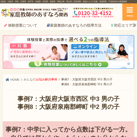
大阪府、大阪市、堺市、兵庫県、神戸市、京都府、奈良県、滋賀県、和歌山県、岡山県｜高校受験、勉強のニガテ克服、発達障害、不登校対応の家庭教師
menu
体験授業について
家庭教師のあすなろの指導方法
対応エリア
みんなの
お悩み解決事例
事例7：大阪府大阪市西区 中3 男の子
HOME
事例8：大阪府泉南郡岬町 中2 男の子
事例7：大阪府大阪市西区 中3 男の子
事例8：大阪府泉南郡岬町 中2 男の子
事例7：中学に入ってから点数は下がる一方。