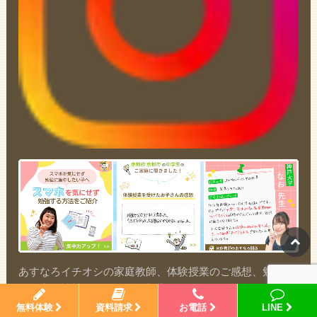
あすなろイチオシの家庭教師、体験授業のご感想、勉強の
お役立ち情報などを随時更新中！ぜひフォローしてチェッ
クしてみてください。
無料体験
資料請求
お電話
LINE