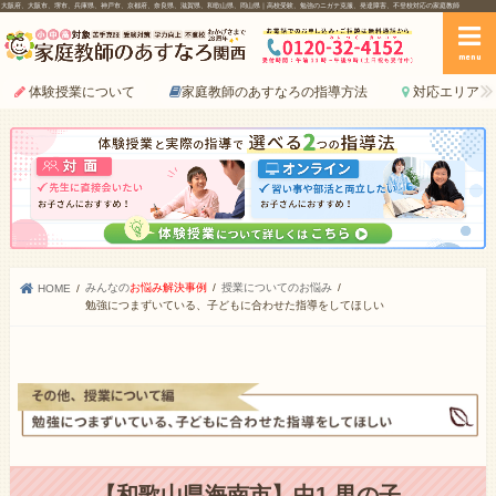
大阪府、大阪市、堺市、兵庫県、神戸市、京都府、奈良県、滋賀県、和歌山県、岡山県｜高校受験、勉強のニガテ克服、発達障害、不登校対応の家庭教師
menu
体験授業について
家庭教師のあすなろの指導方法
対応エリア
みんなの
お悩み解決事例
授業についてのお悩み
HOME
勉強につまずいている、子どもに合わせた指導をしてほしい
【和歌山県海南市】中1 男の子