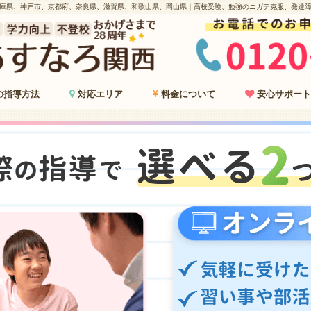
庫県、神戸市、京都府、奈良県、滋賀県、和歌山県、岡山県｜高校受験、勉強のニガテ克服、発達
の指導方法
対応エリア
料金について
安心サポート