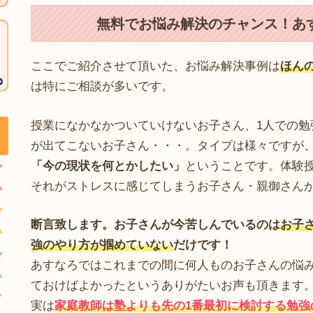
無料でお悩み解決のチャンス！あ
ここでご紹介させて頂いた、お悩み解決事例は
ほん
は特にご相談が多いです。
授業になかなかついていけないお子さん、1人での勉
が出てこないお子さん・・・。タイプは様々ですが
「今の現状を何とかしたい」
ということです。体験
それがストレスに感じてしまうお子さん・親御さん
断言致します。お子さんが今苦しんでいるのは
お子
強のやり方が掴めていない
だけです！
あすなろではこれまでの間に何人ものお子さんの悩
ておけばよかったというありがたいお声も頂きます
実は
家庭教師は塾よりも先の1番最初に検討する勉強