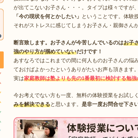
が出てこないお子さん・・・。タイプは様々ですが
「今の現状を何とかしたい」
ということです。体験
それがストレスに感じてしまうお子さん・親御さん
断言致します。お子さんが今苦しんでいるのは
お子
強のやり方が掴めていない
だけです！
あすなろではこれまでの間に何人ものお子さんの悩
ておけばよかったというありがたいお声も頂きます
実は
家庭教師は塾よりも先の1番最初に検討する勉強
今お考えでない方も一度、無料の体験授業をお試し
みを解決できる
と思います。
是非一度お問合せ下さ