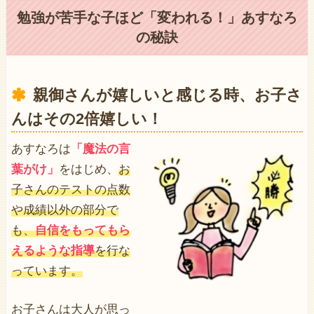
勉強が苦手な子ほど「変われる！」あすなろ
の秘訣
親御さんが嬉しいと感じる時、お子さ
んはその2倍嬉しい！
あすなろは
「魔法の言
葉がけ」
をはじめ、
お
子さんのテストの点数
や成績以外の部分で
も、
自信をもってもら
えるような指導
を行な
っています。
お子さんは大人が思っ