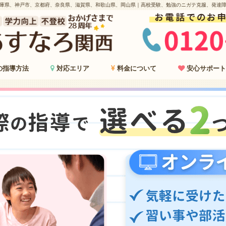
庫県、神戸市、京都府、奈良県、滋賀県、和歌山県、岡山県｜高校受験、勉強のニガテ克服、発達
の指導方法
対応エリア
料金について
安心サポート