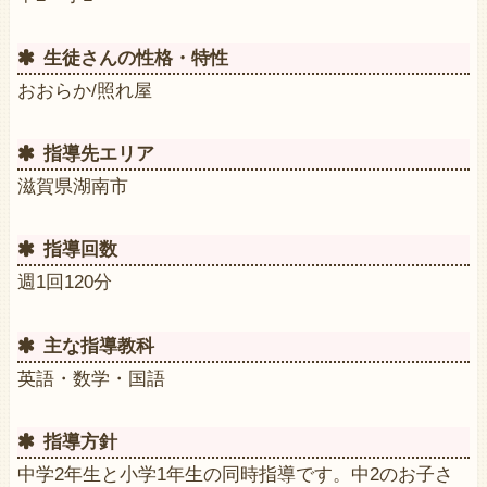
生徒さんの性格・特性
おおらか/照れ屋
指導先エリア
滋賀県湖南市
指導回数
週1回120分
主な指導教科
英語・数学・国語
指導方針
中学2年生と小学1年生の同時指導です。中2のお子さ