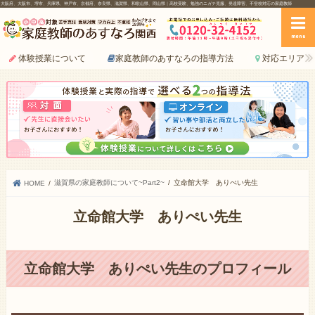
大阪府、大阪市、堺市、兵庫県、神戸市、京都府、奈良県、滋賀県、和歌山県、岡山県｜高校受験、勉強のニガテ克服、発達障害、不登校対応の家庭教師
menu
体験授業について
家庭教師のあすなろの指導方法
対応エリア
滋賀県の家庭教師について~Part2~
立命館大学 ありぺい先生
HOME
立命館大学 ありぺい先生
立命館大学 ありぺい先生のプロフィール