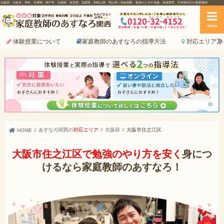
大阪府、大阪市、堺市、兵庫県、神戸市、京都府、奈良県、滋賀県、和歌山県、岡山県｜高校受験、勉強のニガテ克服、発達障害、不登校対応の家庭教師
menu
体験授業について
家庭教師のあすなろの指導方法
対応エリア
あすなろ関西の
対応エリア
大阪府
大阪市住之江区
HOME
大阪市住之江区で勉強のやり方を安く
身につ
けるなら家庭教師のあすなろ！