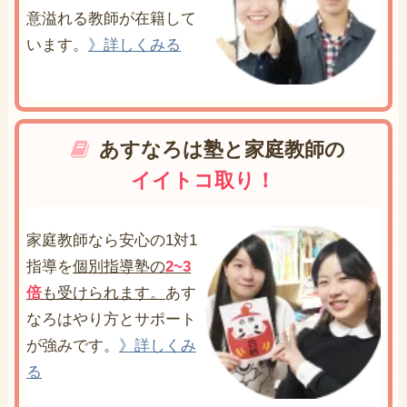
意溢れる教師が在籍して
います。
》詳しくみる
あすなろは塾と家庭教師の
イイトコ取り！
家庭教師なら安心の1対1
指導を
個別指導塾の
2~3
倍
も受けられます。
あす
なろはやり方とサポート
が強みです。
》詳しくみ
る