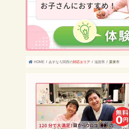
HOME
あすなろ関西の
対応エリア
滋賀県
栗東市