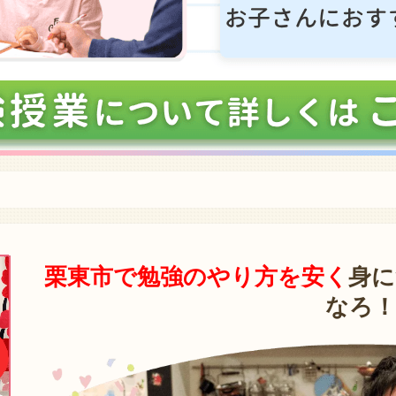
栗東市で勉強のやり方を安く
身に
なろ！