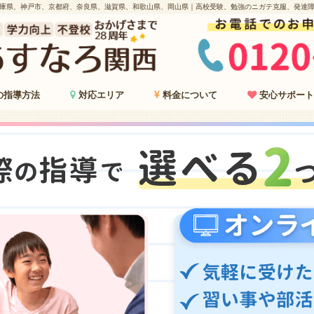
庫県、神戸市、京都府、奈良県、滋賀県、和歌山県、岡山県｜高校受験、勉強のニガテ克服、発達
の指導方法
対応エリア
料金について
安心サポート