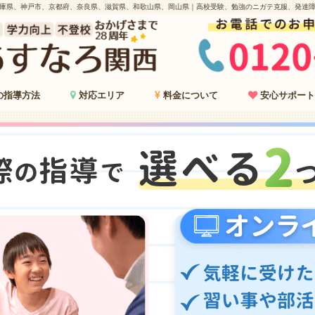
庫県、神戸市、京都府、奈良県、滋賀県、和歌山県、岡山県｜高校受験、勉強のニガテ克服、発達
の指導方法
対応エリア
料金について
安心サポート