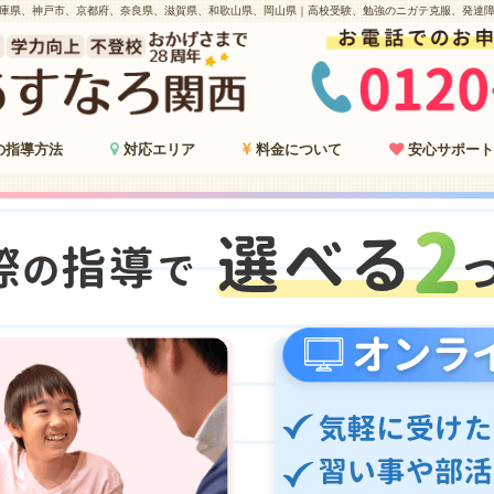
庫県、神戸市、京都府、奈良県、滋賀県、和歌山県、岡山県｜高校受験、勉強のニガテ克服、発達
の指導方法
対応エリア
料金について
安心サポート