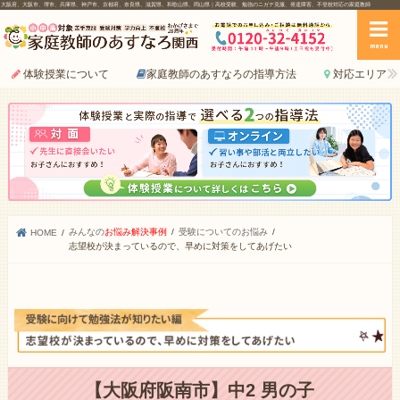
大阪府、大阪市、堺市、兵庫県、神戸市、京都府、奈良県、滋賀県、和歌山県、岡山県｜高校受験、勉強のニガテ克服、発達障害、不登校対応の家庭教師
menu
体験授業について
家庭教師のあすなろの指導方法
対応エリア
みんなの
お悩み解決事例
受験についてのお悩み
HOME
志望校が決まっているので、早めに対策をしてあげたい
【大阪府阪南市】中2 男の子