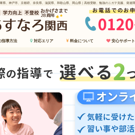
庫県、神戸市、京都府、奈良県、滋賀県、和歌山県、岡山県｜高校受験、勉強のニガテ克服、発達
の指導方法
対応エリア
料金について
安心サポート