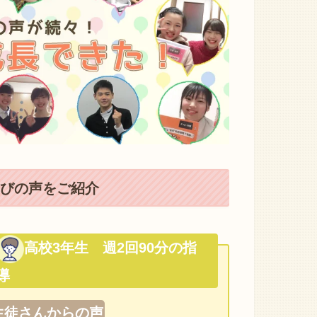
びの声をご紹介
高校3年生 週2回90分の指
導
生徒さんからの声