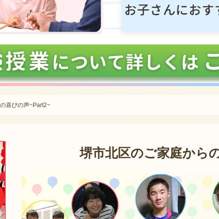
喜びの声~Part2~
堺市北区のご家庭からの喜