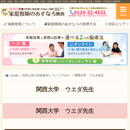
大阪府、大阪市、堺市、兵庫県、神戸市、京都府、奈良県、滋賀県、和歌山県、岡山県｜高校受験、勉強のニガテ克服、発達障害、不登校対応の家庭教師
menu
体験授業について
家庭教師のあすなろの指導方法
対応エリア
和歌山県の家庭教師について~Part2~
関西大学 ウエダ先生
HOME
関西大学 ウエダ先生
関西大学 ウエダ先生