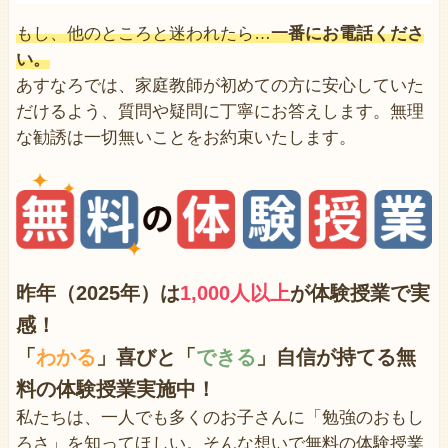
もし、他のところと迷われたら…
一番にお電話くださ
い。
あすなろでは、家庭教師が初めての方に安心していた
だけるよう、質問や疑問に丁寧にお答えします。無理
な勧誘は一切無いことをお約束いたします。
昨年（2025年）は
1,000人以上
が体験授業で
実
感！
「
わかる
」喜びと「
できる
」自信が持てる無
料の体験授業実施中！
私たちは、一人でも多くのお子さんに「勉強のおもし
ろさ」を知ってほしい。そんな想いで無料の体験授業