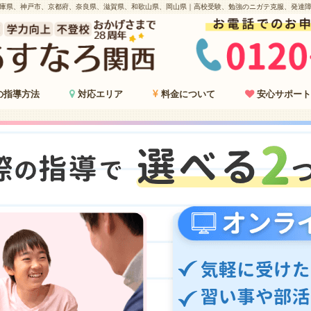
庫県、神戸市、京都府、奈良県、滋賀県、和歌山県、岡山県｜高校受験、勉強のニガテ克服、発達
の指導方法
対応エリア
料金について
安心サポート