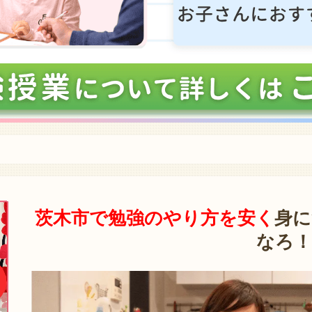
茨木市で勉強のやり方を安く
身に
なろ！