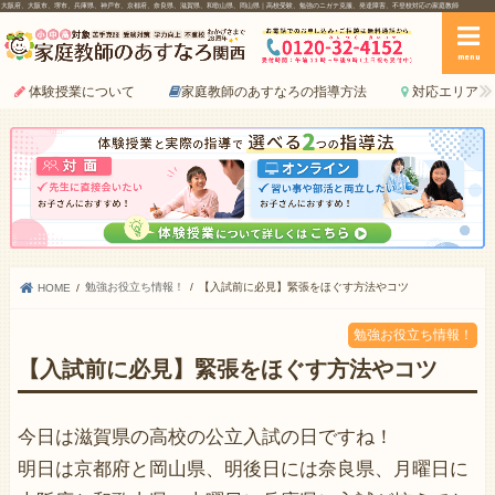
大阪府、大阪市、堺市、兵庫県、神戸市、京都府、奈良県、滋賀県、和歌山県、岡山県｜高校受験、勉強のニガテ克服、発達障害、不登校対応の家庭教師
menu
体験授業について
家庭教師のあすなろの指導方法
対応エリア
勉強お役立ち情報！
【入試前に必見】緊張をほぐす方法やコツ
HOME
勉強お役立ち情報！
【入試前に必見】緊張をほぐす方法やコツ
今日は滋賀県の高校の公立入試の日ですね！
明日は京都府と岡山県、明後日には奈良県、月曜日に