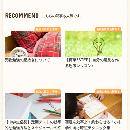
RECOMMEND
こちらの記事も人気です。
勉強お役立ち情報！
勉強お役立ち情報！
受験勉強の息抜きについて
【簡単3STEP】自分の意見を作
る思考レッスン♪
勉強お役立ち情報！
勉強お役立ち情報！
【中学生必見】定期テストの効率
宿題を効率よく終わらせる！小中
的な勉強方法とスケジュールの立
学生向け時短テクニック集