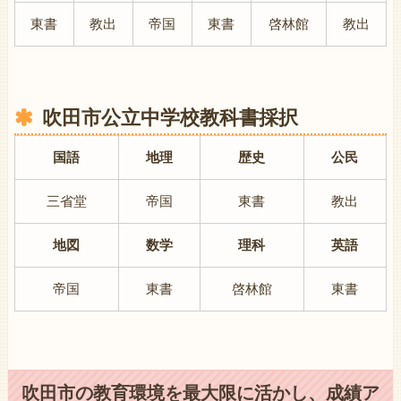
東書
教出
帝国
東書
啓林館
教出
吹田市
公立中学校教科書採択
国語
地理
歴史
公民
三省堂
帝国
東書
教出
地図
数学
理科
英語
帝国
東書
啓林館
東書
吹田市
の教育環境を最大限に活かし、成績ア