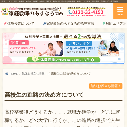
大阪府、大阪市、堺市、兵庫県、神戸市、京都府、奈良県、滋賀県、和歌山県、岡山県｜高校受験、勉強のニガテ克服、発達障害、不登校対応の家庭教師
menu
体験授業について
家庭教師のあすなろの指導方法
対応エリア
勉強お役立ち情報！
高校生の進路の決め方について
HOME
勉強お役立ち情報！
高校生の進路の決め方について
高校卒業後どうするか．．．就職か進学か、どこに就
職するか、どの大学に行くか、この進路の選択で人生