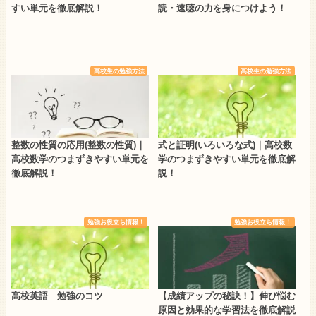
すい単元を徹底解説！
読・速聴の力を身につけよう！
高校生の勉強方法
高校生の勉強方法
整数の性質の応用(整数の性質)｜
式と証明(いろいろな式)｜高校数
高校数学のつまずきやすい単元を
学のつまずきやすい単元を徹底解
徹底解説！
説！
勉強お役立ち情報！
勉強お役立ち情報！
高校英語 勉強のコツ
【成績アップの秘訣！】伸び悩む
原因と効果的な学習法を徹底解説