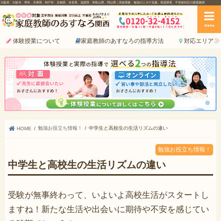
大阪府、大阪市、堺市、兵庫県、神戸市、京都府、奈良県、滋賀県、和歌山県、岡山県｜高校受験、勉強のニガテ克服、発達障害、不登校対応の家庭教師
menu
体験授業について
家庭教師のあすなろの指導方法
対応エリア
勉強お役立ち情報！
中学生と高校生の生活リズムの違い
HOME
勉強お役立ち情報！
中学生と高校生の生活リズムの違い
受験が無事終わって、いよいよ高校生活がスタートし
ますね！新たな生活や出会いに期待や不安を感じてい