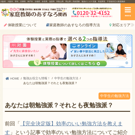
大阪府、大阪市、堺市、兵庫県、神戸市、京都府、奈良県、滋賀県、和歌山県、岡山県｜高校受験、勉強のニガテ克服、発達障害、不登校対応の家庭教師
menu
体験授業について
家庭教師のあすなろの指導方法
対応エリア
勉強お役立ち情報！
中学生の勉強方法
HOME
あなたは朝勉強派？それとも夜勉強派？
中学生の勉強方法
あなたは朝勉強派？それとも夜勉強派？
前回「
【完全決定版】効率のいい勉強方法を教えま
す
」という記事で効率のいい勉強方法についてご紹介