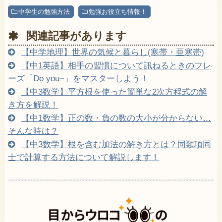
中学生の勉強方法
勉強お役立ち情報！
関連記事があります
【中学地理】世界の気候と暮らし(寒帯・亜寒帯)
【中1英語】相手の習慣について訊ねるときのフレ
ーズ「Do you~」をマスターしよう！
【中3数学】平方根を使った簡単な2次方程式の解
き方を解説！
【中1数学】正の数・負の数の大小が分からない…
そんな時は？
【中3数学】根を含む加法の解き方とは？同類項同
士で計算する方法について解説します！