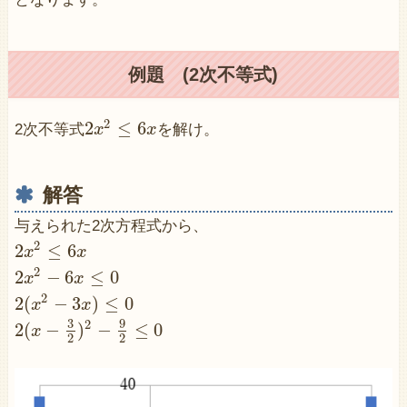
例題 (2次不等式)
2
2
≤
6
2次不等式
x
x
を解け。
解答
与えられた2次方程式から、
2
2
≤
6
x
x
2
2
−
6
≤
0
x
x
2
2
(
−
3
)
≤
0
x
x
3
9
2
2
(
−
)
−
≤
0
x
2
2