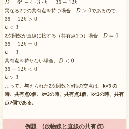
2
=
6
−
4
⋅
3
⋅
=
36
−
12
D
k
k
>
0
異なる2つの共有点を持つ場合、
D
であるので、
36
−
12
>
0
k
<
3
k
=
0
2次関数が直線に接する（共有点1つ）場合、
D
36
−
12
=
0
k
=
3
k
<
0
共有点を持たない場合、
D
36
−
12
<
0
k
>
3
k
よって、与えられた2次関数とx軸の交点は、
k>3 の
時、共有点0個、k=3の時、共有点1個、k<3の時、共有
点2個である。
例題 (放物線と直線の共有点)