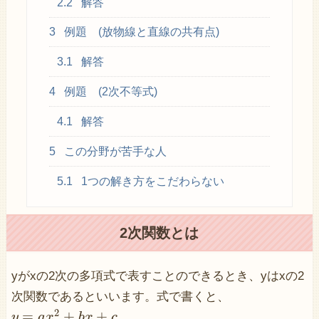
2.2
解答
3
例題 (放物線と直線の共有点)
3.1
解答
4
例題 (2次不等式)
4.1
解答
5
この分野が苦手な人
5.1
1つの解き方をこだわらない
2次関数とは
yがxの2次の多項式で表すことのできるとき、yはxの2
次関数であるといいます。式で書くと、
2
=
+
+
y
a
x
b
x
c