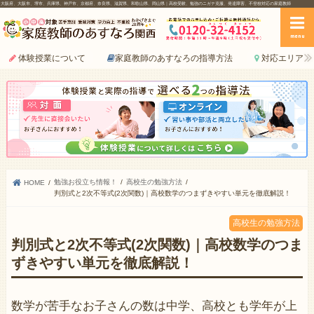
大阪府、大阪市、堺市、兵庫県、神戸市、京都府、奈良県、滋賀県、和歌山県、岡山県｜高校受験、勉強のニガテ克服、発達障害、不登校対応の家庭教師
menu
体験授業について
家庭教師のあすなろの指導方法
対応エリア
勉強お役立ち情報！
高校生の勉強方法
HOME
判別式と2次不等式(2次関数)｜高校数学のつまずきやすい単元を徹底解説！
高校生の勉強方法
判別式と2次不等式(2次関数)｜高校数学のつま
ずきやすい単元を徹底解説！
数学が苦手なお子さんの数は中学、高校とも学年が上