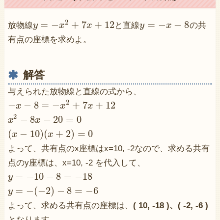
2
=
−
+
7
+
12
=
−
−
8
放物線
y
x
x
と直線
y
x
の共
有点の座標を求めよ。
解答
与えられた放物線と直線の式から、
2
−
−
8
=
−
+
7
+
12
x
x
x
2
−
8
−
20
=
0
x
x
(
−
10
)
(
+
2
)
=
0
x
x
よって、共有点のx座標はx=10, -2なので、求める共有
点のy座標は、x=10, -2 を代入して、
=
−
10
−
8
=
−
18
y
=
−
(
−
2
)
−
8
=
−
6
y
よって、求める共有点の座標は、
( 10, -18 )、( -2, -6 )
となります。