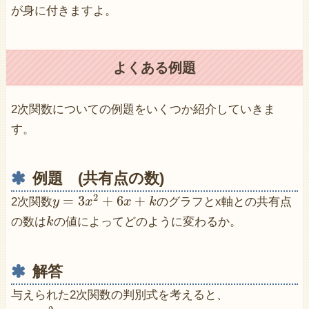
が身に付きますよ。
よくある例題
2次関数についての例題をいくつか紹介していきま
す。
例題 (共有点の数)
2
=
3
+
6
+
2次関数
y
x
x
k
のグラフとx軸との共有点
の数は
k
の値によってどのように変わるか。
解答
与えられた2次関数の判別式を考えると、