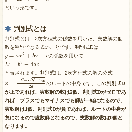
という形です。
判別式とは
判別式とは、2次方程式の係数を用いた、実数解の個
数を判別できる式のことです。判別式Dは
2
=
+
+
y
a
x
b
x
c
の係数を用いて、
2
=
−
4
D
b
a
c
と表されます。判別式は、2次方程式の解の公式
2
2
√
−
±
−
4
b
b
a
c
=
x
のルートの中身です。
この判別式D
2
a
が正であれば、実数解の数は2個、判別式Dがゼロであ
れば、プラスでもマイナスでも解が一緒になるので、
実数解は1個、判別式Dが負であれば、ルートの中身が
負になるので虚数解となるので、実数解の数は0個と
なります。